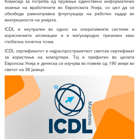
Комисија за потреба од пружање единствено информатичко
знаење на вработените во Европската Унија, со цел да се
обезбеди рамноправна флуктуација на работен кадар во
внатрешноста на унијата.
ICDL е неутрален во однос на оперативните системи и
корисничките апликации и е меѓународно признаен како
глобална почетна точка.
ICDL сертификатот е најраспространетиот светски сертификат
за користење на компјутери. Тој е прифатен во целата
Европска Унија и денеска се изучува во повеќе од 190 земји во
светот на 36 јазици.