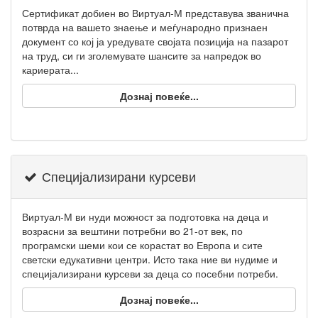
Сертификат добиен во Виртуал-М представува званична
потврда на вашето знаење и меѓународно признаен
документ со кој ја уредувате својата позиција на пазарот
на труд, си ги зголемувате шансите за напредок во
кариерата...
Дознај повеќе...
Специјализирани курсеви
Виртуал-М ви нуди можност за подготовка на деца и
возрасни за вештини потребни во 21-от век, по
програмски шеми кои се корастат во Европа и сите
светски едукативни центри. Исто така ние ви нудиме и
специјализирани курсеви за деца со посебни потреби.
Дознај повеќе...