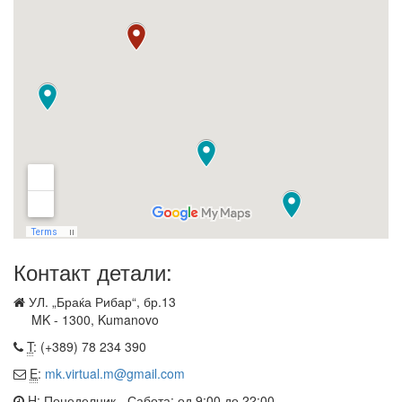
Контакт детали:
УЛ. „Браќа Рибар“, бр.13
MK - 1300, Kumanovo
T
: (+389) 78 234 390
E
:
mk.virtual.m@gmail.com
H
: Понеделник - Сабота: од 9:00 до 22:00